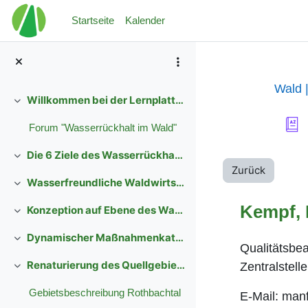
Zum Hauptinhalt
Startseite
Kalender
Wald 
Willkommen bei der Lernplattform Wasser
Einklappen
Forum "Wasserrückhalt im Wald"
Die 6 Ziele des Wasserrückhalts
Einklappen
Zurück
Wasserfreundliche Waldwirtschaft
Einklappen
Kempf, 
Konzeption auf Ebene des Waldbesitzes
Einklappen
Dynamischer Maßnahmenkatalog: Wasserrückhalt im Wald
Einklappen
Qualitätsbea
Renaturierung des Quellgebietes Rothbachtal
Zentralstell
Einklappen
Gebietsbeschreibung Rothbachtal
E-Mail: man